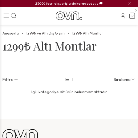
2500₺ üzeri alışverişlerde kargo bedava 🚚
0
Anasayfa
1299₺ ve Altı Dış Giyim
1299₺ Altı Montlar
1299₺ Altı Montlar
Filtre
Sıralama
İlgili kategoriye ait ürün bulunmamaktadır.