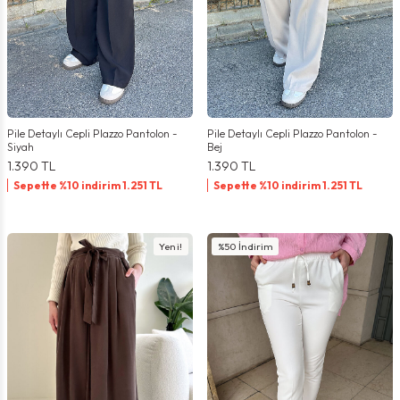
Pile Detaylı Cepli Plazzo Pantolon -
Pile Detaylı Cepli Plazzo Pantolon -
Siyah
Bej
1.390
TL
1.390
TL
Sepette %10 indirim
1.251
TL
Sepette %10 indirim
1.251
TL
Yeni!
%
50
İndirim