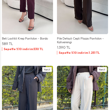
Beli Lastikli Krep Pantolon - Bordo
Pile Detaylı Cepli Plazzo Pantolon -
Kahverengi
589
TL
1.390
TL
Sepette %10 indirim
530
TL
Sepette %10 indirim
1.251
TL
Yeni!
Yeni!