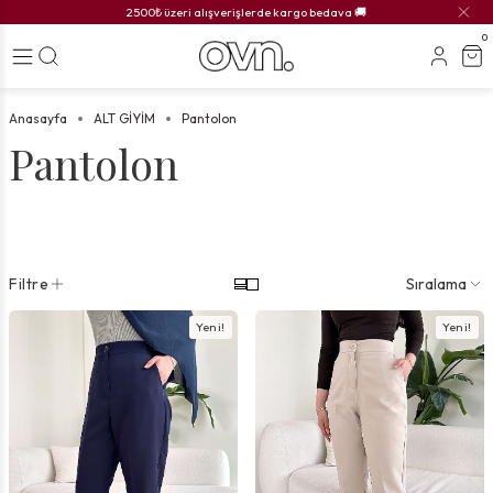
2500₺ üzeri alışverişlerde kargo bedava 🚚
0
Anasayfa
ALT GİYİM
Pantolon
Pantolon
Filtre
Sıralama
Yeni!
Yeni!