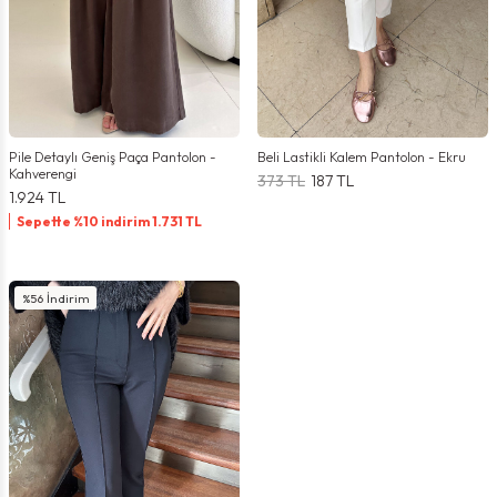
Pile Detaylı Geniş Paça Pantolon -
Beli Lastikli Kalem Pantolon - Ekru
Kahverengi
373
TL
187
TL
1.924
TL
Sepette %10 indirim
1.731
TL
%
56
İndirim