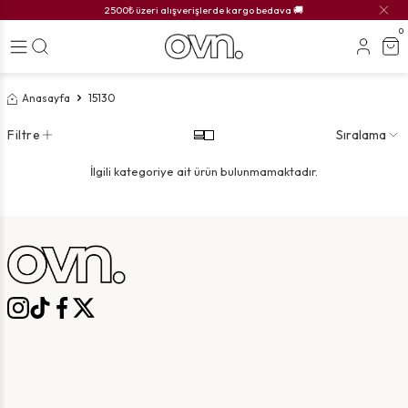
2500₺ üzeri alışverişlerde kargo bedava 🚚
0
Anasayfa
15130
Filtre
Sıralama
İlgili kategoriye ait ürün bulunmamaktadır.