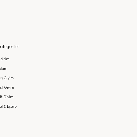
ategoriler
ndirim
akım
ış Giyim
st Giyim
lt Giyim
al & Eşarp