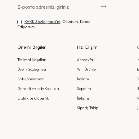
KVKK Sözleşmesi'ni
, Okudum, Kabul
Ediyorum.
Önemli Bilgiler
Hızlı Erişim
K
Teslimat Koşulları
Anasayfa
İ
Üyelik Sözleşmesi
Yeni Ürünler
T
Satış Sözleşmesi
İndirim
D
Garanti ve İade Koşulları
Sepetim
Ü
Gizlilik ve Güvenlik
İletişim
A
Sipariş Takip
Ş