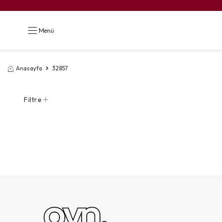
Menü
Anasayfa
32857
Filtre