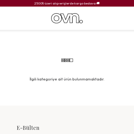
2500₺ üzeri alışverişlerde kargo bedava 🚚
İlgili kategoriye ait ürün bulunmamaktadır.
E-Bülten