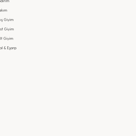
ndirim
akım
ış Giyim
st Giyim
lt Giyim
al & Eşarp