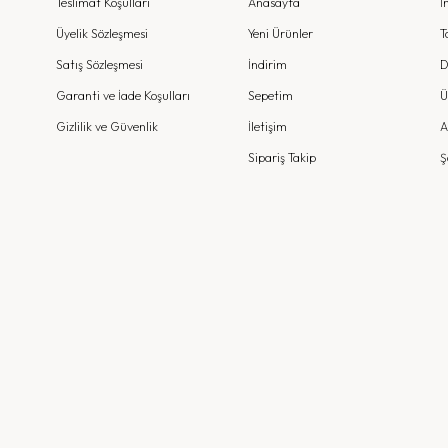
Teslimat Koşulları
Anasayfa
İ
Üyelik Sözleşmesi
Yeni Ürünler
T
Satış Sözleşmesi
İndirim
D
Garanti ve İade Koşulları
Sepetim
Ü
Gizlilik ve Güvenlik
İletişim
A
Sipariş Takip
Ş