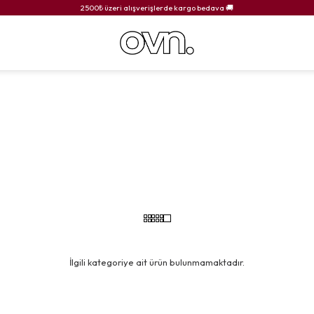
2500₺ üzeri alışverişlerde kargo bedava 🚚
İlgili kategoriye ait ürün bulunmamaktadır.