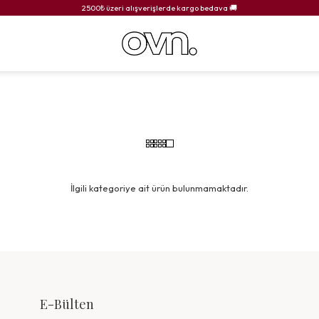
2500₺ üzeri alışverişlerde kargo bedava 🚚
İlgili kategoriye ait ürün bulunmamaktadır.
E-Bülten