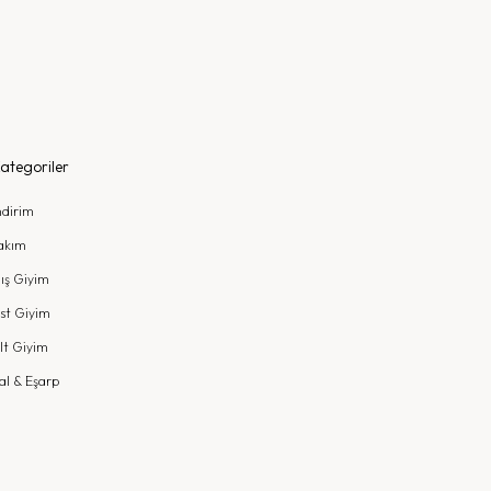
ategoriler
ndirim
akım
ış Giyim
st Giyim
lt Giyim
al & Eşarp