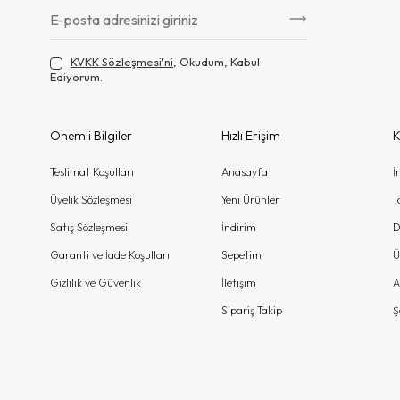
KVKK Sözleşmesi'ni
, Okudum, Kabul
Ediyorum.
Önemli Bilgiler
Hızlı Erişim
K
Teslimat Koşulları
Anasayfa
İ
Üyelik Sözleşmesi
Yeni Ürünler
T
Satış Sözleşmesi
İndirim
D
Garanti ve İade Koşulları
Sepetim
Ü
Gizlilik ve Güvenlik
İletişim
A
Sipariş Takip
Ş