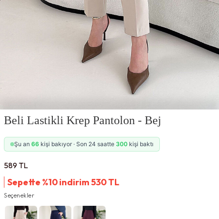
Beli Lastikli Krep Pantolon - Bej
Şu an
66
kişi bakıyor · Son 24 saatte
300
kişi baktı
589
TL
Sepette %10 indirim
530
TL
Seçenekler