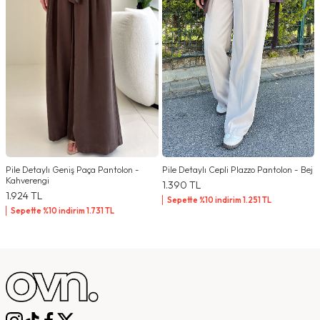
Pile Detaylı Geniş Paça Pantolon -
Pile Detaylı Cepli Plazzo Pantolon - Bej
Kahverengi
1.390
TL
1.924
TL
Sepette %10 indirim
1.251
TL
Sepette %10 indirim
1.731
TL