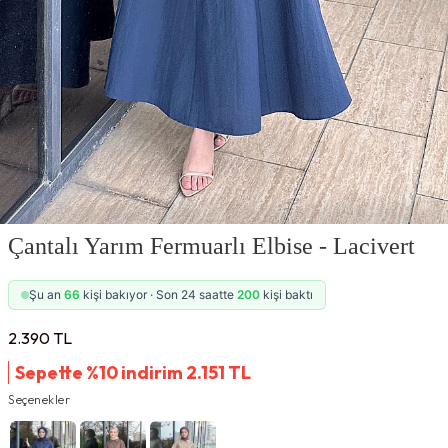
Çantalı Yarım Fermuarlı Elbise - Lacivert
Şu an
66
kişi bakıyor · Son 24 saatte
200
kişi baktı
2.390
TL
Sepette %10 indirim
2.151
TL
Seçenekler