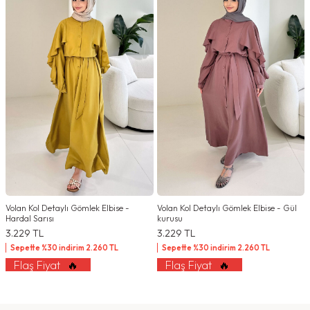
Volan Kol Detaylı Gömlek Elbise -
Volan Kol Detaylı Gömlek Elbise - Gül
Hardal Sarısı
kurusu
3.229
TL
3.229
TL
Sepette %30 indirim
2.260
TL
Sepette %30 indirim
2.260
TL
Flaş Fiyat
🔥
Flaş Fiyat
🔥