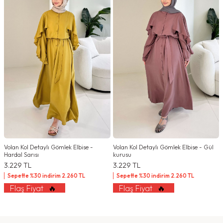
Volan Kol Detaylı Gömlek Elbise -
Volan Kol Detaylı Gömlek Elbise - Gül
Hardal Sarısı
kurusu
3.229
TL
3.229
TL
Sepette %30 indirim
2.260
TL
Sepette %30 indirim
2.260
TL
Flaş Fiyat
🔥
Flaş Fiyat
🔥