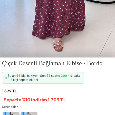
Çiçek Desenli Bağlamalı Elbise - Bordo
Şu an
66
kişi bakıyor · Son 24 saatte
300
kişi baktı
·
17
kişi sepete ekledi
1.899
TL
Sepette %10 indirim
1.709
TL
Seçenekler