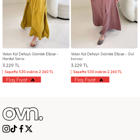
Volan Kol Detaylı Gömlek Elbise -
Volan Kol Detaylı Gömlek Elbise - Gül
Hardal Sarısı
kurusu
3.229
TL
3.229
TL
Sepette %30 indirim
2.260
TL
Sepette %30 indirim
2.260
TL
Flaş Fiyat
🔥
Flaş Fiyat
🔥