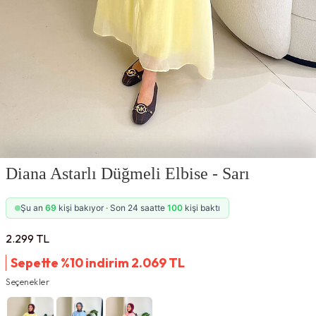
Diana Astarlı Düğmeli Elbise - Sarı
Şu an
69
kişi bakıyor · Son 24 saatte
100
kişi baktı
2.299
TL
Sepette %10 indirim
2.069
TL
Seçenekler