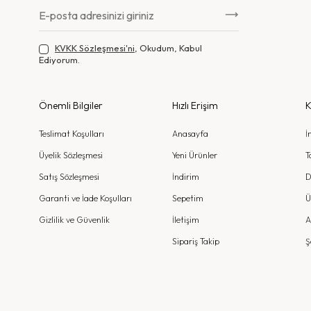
KVKK Sözleşmesi'ni
, Okudum, Kabul
Ediyorum.
Önemli Bilgiler
Hızlı Erişim
K
Teslimat Koşulları
Anasayfa
İ
Üyelik Sözleşmesi
Yeni Ürünler
T
Satış Sözleşmesi
İndirim
D
Garanti ve İade Koşulları
Sepetim
Ü
Gizlilik ve Güvenlik
İletişim
A
Sipariş Takip
Ş