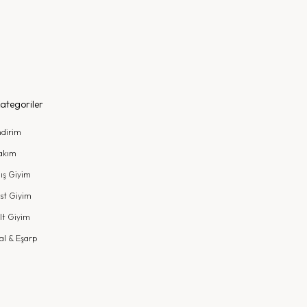
ategoriler
ndirim
akım
ış Giyim
st Giyim
lt Giyim
al & Eşarp