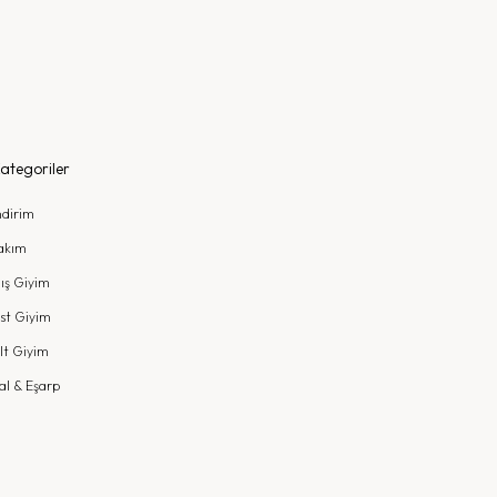
ategoriler
ndirim
akım
ış Giyim
st Giyim
lt Giyim
al & Eşarp