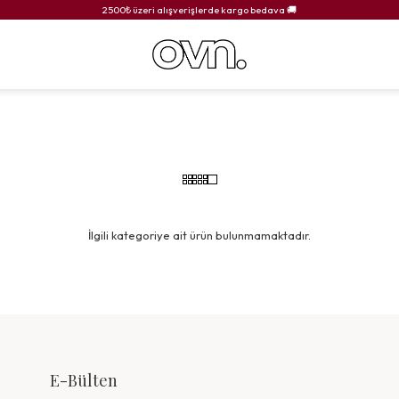
2500₺ üzeri alışverişlerde kargo bedava 🚚
İlgili kategoriye ait ürün bulunmamaktadır.
E-Bülten