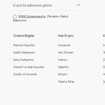
KVKK Sözleşmesi'ni
, Okudum, Kabul
Ediyorum.
Önemli Bilgiler
Hızlı Erişim
K
Teslimat Koşulları
Anasayfa
İ
Üyelik Sözleşmesi
Yeni Ürünler
T
Satış Sözleşmesi
İndirim
D
Garanti ve İade Koşulları
Sepetim
Ü
Gizlilik ve Güvenlik
İletişim
A
Sipariş Takip
Ş