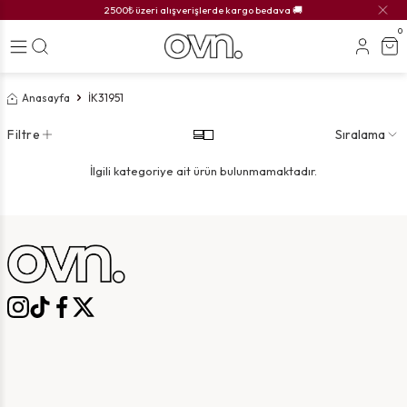
2500₺ üzeri alışverişlerde kargo bedava 🚚
0
Anasayfa
İK31951
Filtre
Sıralama
İlgili kategoriye ait ürün bulunmamaktadır.