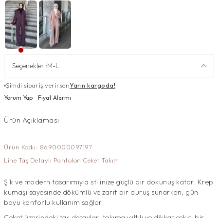
Seçenekler :
M-L
Şimdi sipariş verirsen
Yarın kargoda!
Yorum Yap
Fiyat Alarmı
Ürün Açıklaması
Ürün Kodu: 8690000097197
Line Taş Detaylı Pantolon Ceket Takım
Şık ve modern tasarımıyla stilinize güçlü bir dokunuş katar. Krep
kumaşı sayesinde dökümlü ve zarif bir duruş sunarken, gün
boyu konforlu kullanım sağlar.
Ceket üzerindeki taş detayları takıma ışıltılı ve dikkat çekici bir