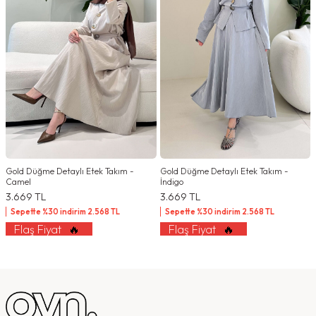
Gold Düğme Detaylı Etek Takım -
Gold Düğme Detaylı Etek Takım -
Camel
İndigo
3.669
TL
3.669
TL
Sepette %30 indirim
2.568
TL
Sepette %30 indirim
2.568
TL
Flaş Fiyat
🔥
Flaş Fiyat
🔥