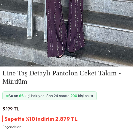
Line Taş Detaylı Pantolon Ceket Takım -
Mürdüm
Şu an
66
kişi bakıyor · Son 24 saatte
200
kişi baktı
3.199
TL
Sepette %10 indirim
2.879
TL
Seçenekler