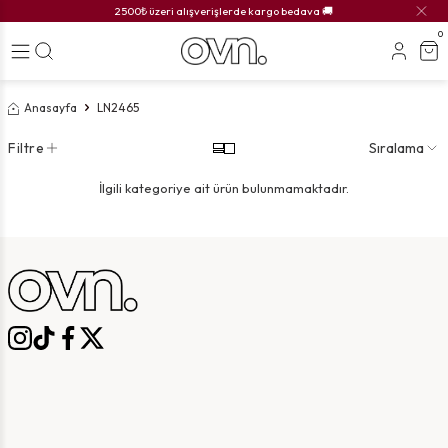
2500₺ üzeri alışverişlerde kargo bedava 🚚
0
Anasayfa
LN2465
Filtre
Sıralama
İlgili kategoriye ait ürün bulunmamaktadır.