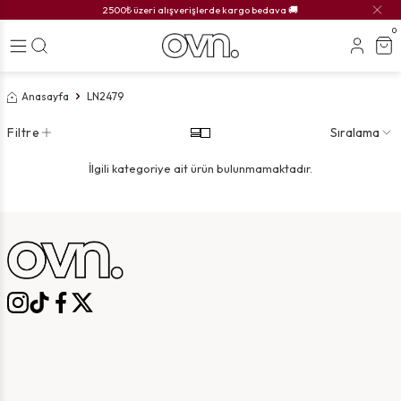
2500₺ üzeri alışverişlerde kargo bedava 🚚
0
Anasayfa
LN2479
Filtre
Sıralama
İlgili kategoriye ait ürün bulunmamaktadır.