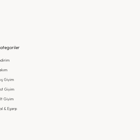
ategoriler
ndirim
akım
ış Giyim
st Giyim
lt Giyim
al & Eşarp