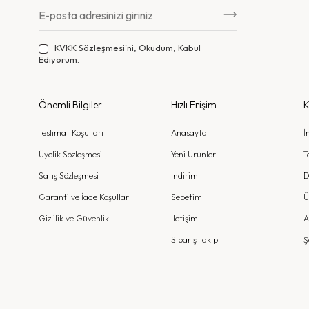
KVKK Sözleşmesi'ni
, Okudum, Kabul
Ediyorum.
Önemli Bilgiler
Hızlı Erişim
K
Teslimat Koşulları
Anasayfa
İ
Üyelik Sözleşmesi
Yeni Ürünler
T
Satış Sözleşmesi
İndirim
D
Garanti ve İade Koşulları
Sepetim
Ü
Gizlilik ve Güvenlik
İletişim
A
Sipariş Takip
Ş