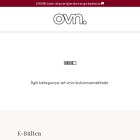
2500₺ üzeri alışverişlerde kargo bedava 🚚
İlgili kategoriye ait ürün bulunmamaktadır.
E-Bülten