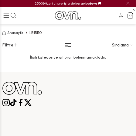
2500₺ üzeri alışverişlerde kargo bedava 🚚
0
Anasayfa
LR15110
Filtre
Sıralama
İlgili kategoriye ait ürün bulunmamaktadır.