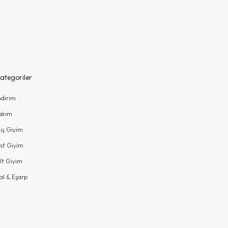
ategoriler
ndirim
akım
ış Giyim
st Giyim
lt Giyim
al & Eşarp