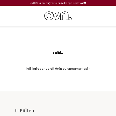
2500₺ üzeri alışverişlerde kargo bedava 🚚
İlgili kategoriye ait ürün bulunmamaktadır.
E-Bülten