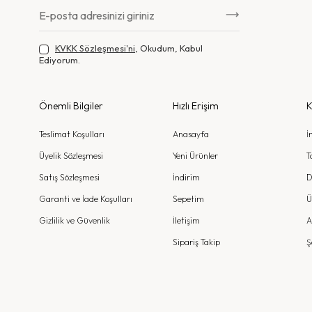
KVKK Sözleşmesi'ni
, Okudum, Kabul
Ediyorum.
Önemli Bilgiler
Hızlı Erişim
K
Teslimat Koşulları
Anasayfa
İ
Üyelik Sözleşmesi
Yeni Ürünler
T
Satış Sözleşmesi
İndirim
D
Garanti ve İade Koşulları
Sepetim
Ü
Gizlilik ve Güvenlik
İletişim
A
Sipariş Takip
Ş