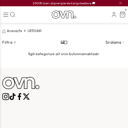
2500₺ üzeri alışverişlerde kargo bedava 🚚
0
Anasayfa
LR30661
Filtre
Sıralama
İlgili kategoriye ait ürün bulunmamaktadır.