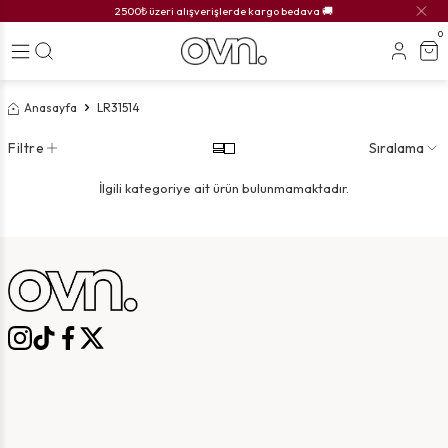
2500₺ üzeri alışverişlerde kargo bedava 🚚
0
Anasayfa
LR31514
Filtre
Sıralama
İlgili kategoriye ait ürün bulunmamaktadır.