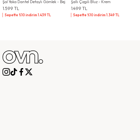
Şal Yaka Dantel Detaylı Gömlek - Bej
Şallı Çizgili Bluz - Krem
1.599
TL
1.499
TL
Sepette %10 indirim
1.439
TL
Sepette %10 indirim
1.349
TL