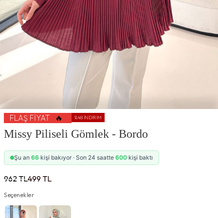
FLAŞ FIYAT
🔥
%
48
İNDIRIM
Missy Piliseli Gömlek - Bordo
Şu an
66
kişi bakıyor · Son 24 saatte
600
kişi baktı
962
TL
499
TL
Seçenekler