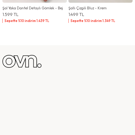
Şal Yaka Dantel Detaylı Gömlek - Bej
Şallı Çizgili Bluz - Krem
1.599
TL
1.499
TL
Sepette %10 indirim
1.439
TL
Sepette %10 indirim
1.349
TL