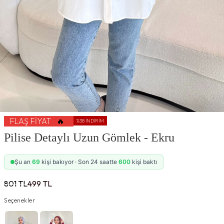
FLAŞ FIYAT
🔥
%
38
İNDIRIM
Pilise Detaylı Uzun Gömlek - Ekru
Şu an
69
kişi bakıyor · Son 24 saatte
600
kişi baktı
801
TL
499
TL
Seçenekler