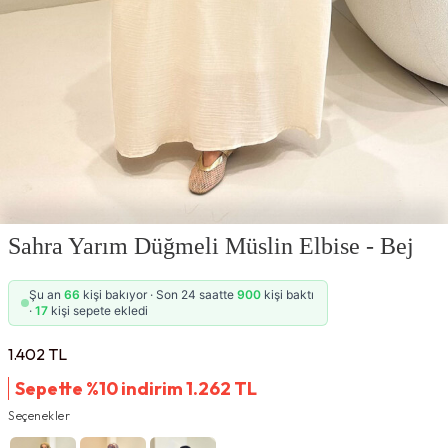
Sahra Yarım Düğmeli Müslin Elbise - Bej
Şu an
66
kişi bakıyor · Son 24 saatte
900
kişi baktı
·
17
kişi sepete ekledi
1.402
TL
Sepette %10 indirim
1.262
TL
Seçenekler