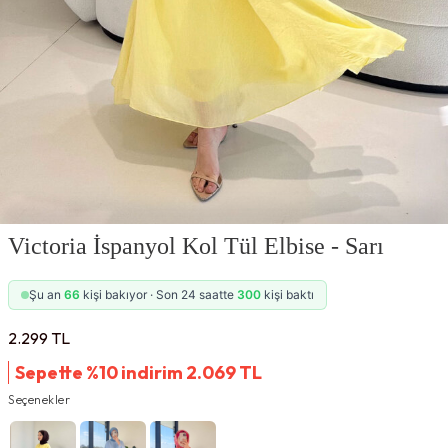
Victoria İspanyol Kol Tül Elbise - Sarı
Şu an
66
kişi bakıyor · Son 24 saatte
300
kişi baktı
2.299
TL
Sepette %10 indirim
2.069
TL
Seçenekler