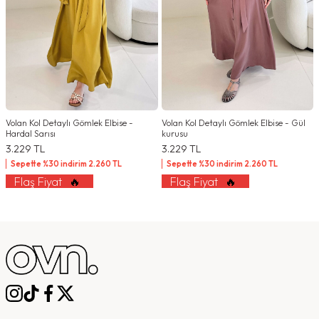
Volan Kol Detaylı Gömlek Elbise -
Volan Kol Detaylı Gömlek Elbise - Gül
Hardal Sarısı
kurusu
3.229
TL
3.229
TL
Sepette %30 indirim
2.260
TL
Sepette %30 indirim
2.260
TL
Flaş Fiyat
🔥
Flaş Fiyat
🔥