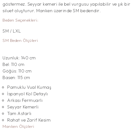
göstermez. Seyyar kemeri ile bel vurgusu yapılabilir ve şık bir
siluet oluşturur. Manken üzerinde SM bedendir.
Beden Seçenekleri:
SM / LXL
SM Beden Ölçüleri
Uzunluk: 140 cm
Bel: 110 cm
Göğüs: 110 cm
Basen: 115 cm
Pamuklu Vual Kumaş
İspanyol Kol Detaylı
Arkası Fermuarlı
Seyyar Kemerli
Tam Astarlı
Rahat ve Zarif Kesim
Manken Ölçüleri