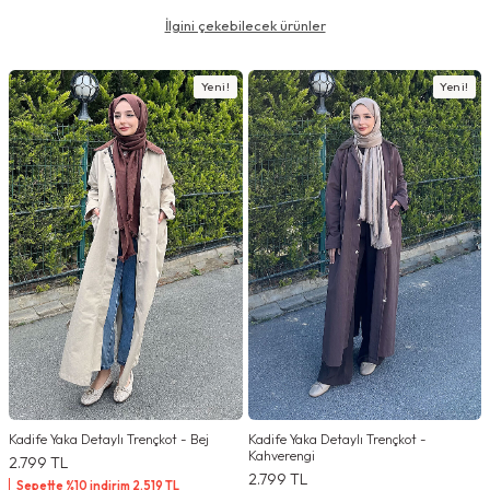
İlgini çekebilecek ürünler
Yeni!
Yeni!
Kadife Yaka Detaylı Trençkot - Bej
Kadife Yaka Detaylı Trençkot -
Kahverengi
2.799
TL
2.799
TL
Sepette %10 indirim
2.519
TL