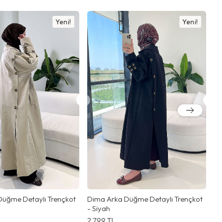
Yeni!
Yeni!
Düğme Detaylı Trençkot
Dima Arka Düğme Detaylı Trençkot
Di
- Siyah
- 
2.799
TL
2.