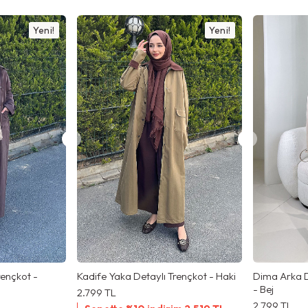
Yeni!
Yeni!
rençkot -
Kadife Yaka Detaylı Trençkot - Haki
Dima Arka 
- Bej
2.799
TL
2.799
TL