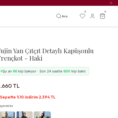
0
0
Ara
Yujin Yan Çıtçıt Detaylı Kapüşonlu
Trençkot - Haki
Şu an
66
kişi bakıyor · Son 24 saatte
600
kişi baktı
2.660
TL
Sepette %10 indirim
2.394
TL
eçenekler