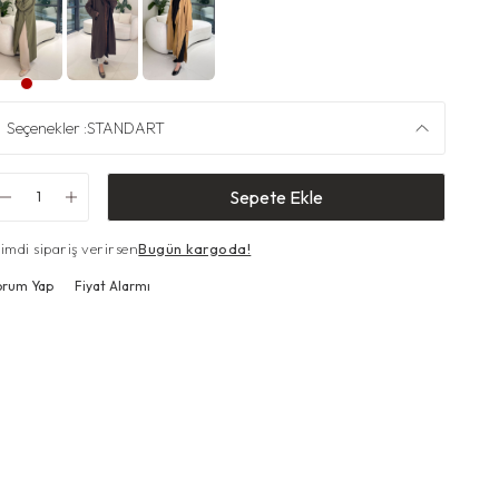
Seçenekler :
STANDART
Sepete Ekle
imdi sipariş verirsen
Bugün kargoda!
orum Yap
Fiyat Alarmı