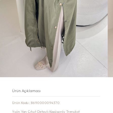
Ürün Açıklaması
Ürün Kodu: 8690000094370
Yujin Yan Çıtçıt Detaylı Kapüşonlu Trençkot