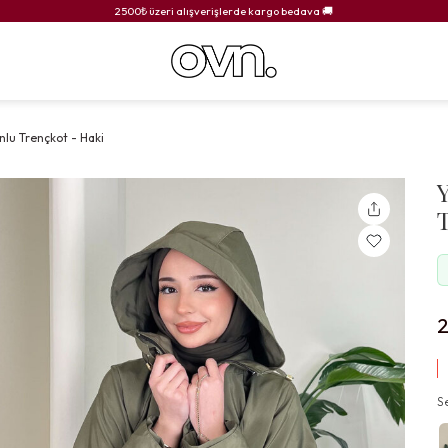
2500₺ üzeri alışverişlerde kargo bedava 🚚
nlu Trençkot - Haki
S