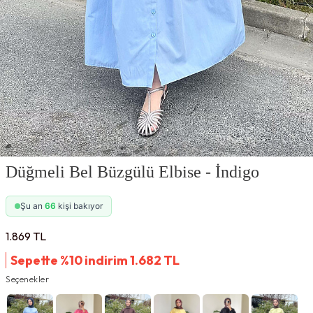
Düğmeli Bel Büzgülü Elbise - İndigo
Şu an
66
kişi bakıyor
1.869
TL
Sepette %10 indirim
1.682
TL
Seçenekler