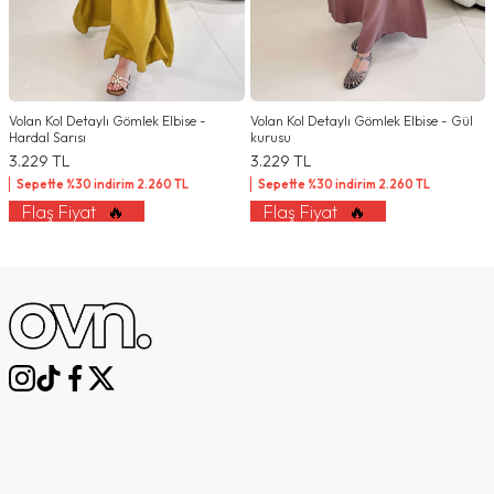
Volan Kol Detaylı Gömlek Elbise -
Volan Kol Detaylı Gömlek Elbise - Gül
Hardal Sarısı
kurusu
3.229
TL
3.229
TL
Sepette %30 indirim
2.260
TL
Sepette %30 indirim
2.260
TL
Flaş Fiyat
🔥
Flaş Fiyat
🔥