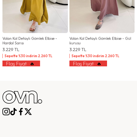
Volan Kol Detaylı Gömlek Elbise -
Volan Kol Detaylı Gömlek Elbise - Gül
Hardal Sarısı
kurusu
3.229
TL
3.229
TL
Sepette %30 indirim
2.260
TL
Sepette %30 indirim
2.260
TL
Flaş Fiyat
🔥
Flaş Fiyat
🔥