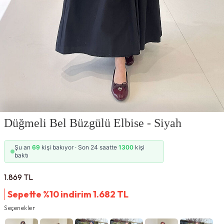
Düğmeli Bel Büzgülü Elbise - Siyah
Şu an
69
kişi bakıyor · Son 24 saatte
1300
kişi
baktı
1.869
TL
Sepette %10 indirim
1.682
TL
Seçenekler