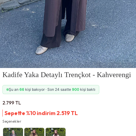
Kadife Yaka Detaylı Trençkot - Kahverengi
Şu an
66
kişi bakıyor · Son 24 saatte
900
kişi baktı
2.799
TL
Sepette %10 indirim
2.519
TL
Seçenekler