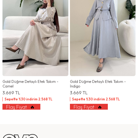
Gold Düğme Detaylı Etek Takım -
Gold Düğme Detaylı Etek Takım -
Camel
İndigo
3.669
TL
3.669
TL
Sepette %30 indirim
2.568
TL
Sepette %30 indirim
2.568
TL
Flaş Fiyat
🔥
Flaş Fiyat
🔥