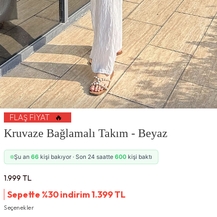
FLAŞ FIYAT
🔥
Kruvaze Bağlamalı Takım - Beyaz
Şu an
66
kişi bakıyor · Son 24 saatte
600
kişi baktı
1.999
TL
Sepette %30 indirim
1.399
TL
Seçenekler