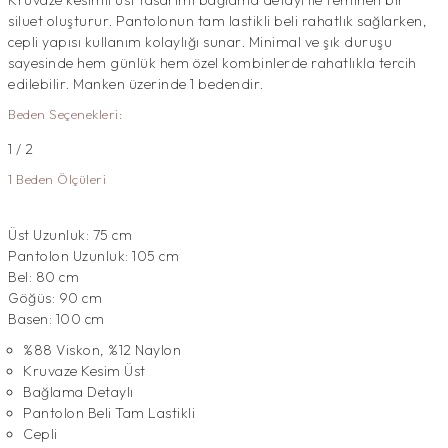
Kruvaze kesimli üst tasarımı bağlama detayı ile feminen bir
siluet oluşturur. Pantolonun tam lastikli beli rahatlık sağlarken,
cepli yapısı kullanım kolaylığı sunar. Minimal ve şık duruşu
sayesinde hem günlük hem özel kombinlerde rahatlıkla tercih
edilebilir. Manken üzerinde 1 bedendir.
Beden Seçenekleri:
1 / 2
1 Beden Ölçüleri
Üst Uzunluk: 75 cm
Pantolon Uzunluk: 105 cm
Bel: 80 cm
Göğüs: 90 cm
Basen: 100 cm
%88 Viskon, %12 Naylon
Kruvaze Kesim Üst
Bağlama Detaylı
Pantolon Beli Tam Lastikli
Cepli