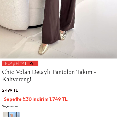
FLAŞ FIYAT
🔥
Chic Volan Detaylı Pantolon Takım -
Kahverengi
2.499
TL
Sepette %30 indirim
1.749
TL
Seçenekler