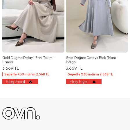
Gold Düğme Detaylı Etek Takım -
Gold Düğme Detaylı Etek Takım -
Camel
İndigo
3.669
TL
3.669
TL
Sepette %30 indirim
2.568
TL
Sepette %30 indirim
2.568
TL
Flaş Fiyat
🔥
Flaş Fiyat
🔥