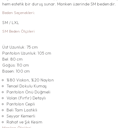
hem estetik bir duruş sunar. Manken üzerinde SM bedendir.
Beden Seçenekleri:
SM / LXL
SM Beden Ölçüleri
Üst Uzunluk: 75 cm
Pantolon Uzunluk: 105 cm
Bel: 80 cm
Göğüs: 110 cm
Basen: 100 cm
%80 Viskon, %20 Naylon
Tencel Dokulu Kumaş
Pantolon Önü Düğmeli
Volan (Fırfır) Detaylı
Pantolon Cepli
Beli Tam Lastikli
Seyyar Kemerli
Rahat ve Şık Kesim
Manken Ölçüleri