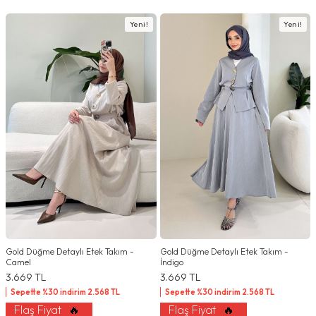
Yeni!
Yeni!
Gold Düğme Detaylı Etek Takım -
Gold Düğme Detaylı Etek Takım -
Camel
İndigo
3.669
TL
3.669
TL
Sepette %30 indirim
2.568
TL
Sepette %30 indirim
2.568
TL
Flaş Fiyat
🔥
Flaş Fiyat
🔥