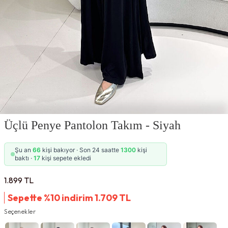
Üçlü Penye Pantolon Takım - Siyah
Şu an
66
kişi bakıyor · Son 24 saatte
1300
kişi
baktı ·
17
kişi sepete ekledi
1.899
TL
Sepette %10 indirim
1.709
TL
Seçenekler